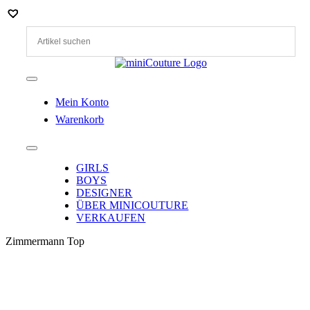
Zum
Inhalt
springen
Toggle
Navigation
Mein Konto
Warenkorb
Toggle
Navigation
GIRLS
BOYS
DESIGNER
ÜBER MINICOUTURE
VERKAUFEN
Zimmermann Top