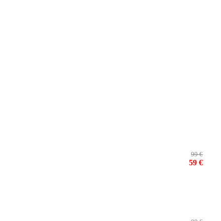
99 €
59 €