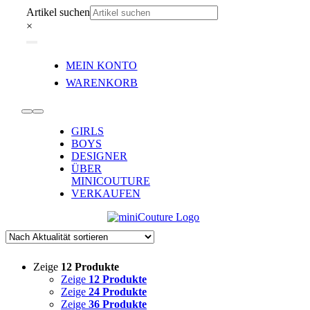
Zum
Artikel suchen
Inhalt
×
springen
Toggle
MEIN KONTO
Navigation
WARENKORB
Toggle
GIRLS
Navigation
BOYS
DESIGNER
ÜBER
MINICOUTURE
VERKAUFEN
Zeige
12 Produkte
Zeige
12 Produkte
Zeige
24 Produkte
Zeige
36 Produkte