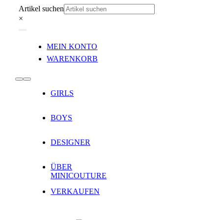
Zum
Artikel suchen
Inhalt
×
springen
Toggle
MEIN KONTO
Navigation
WARENKORB
Toggle
GIRLS
Navigation
BOYS
DESIGNER
ÜBER
MINICOUTURE
VERKAUFEN