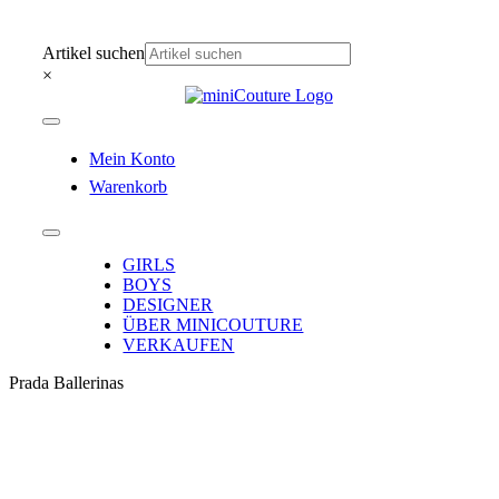
Zum
Inhalt
Artikel suchen
springen
×
Toggle
Navigation
Mein Konto
Warenkorb
Toggle
Navigation
GIRLS
BOYS
DESIGNER
ÜBER MINICOUTURE
VERKAUFEN
Prada Ballerinas