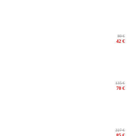
80 €
42 €
135 €
70 €
227 €
85 €