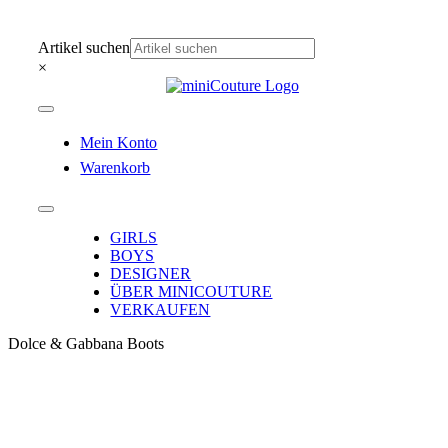
Zum
Inhalt
Artikel suchen
springen
×
Toggle
Navigation
Mein Konto
Warenkorb
Toggle
Navigation
GIRLS
BOYS
DESIGNER
ÜBER MINICOUTURE
VERKAUFEN
Dolce & Gabbana Boots