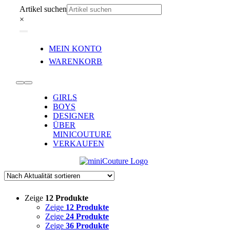
Zum
Artikel suchen
Inhalt
×
springen
Toggle
MEIN KONTO
Navigation
WARENKORB
Toggle
GIRLS
Navigation
BOYS
DESIGNER
ÜBER
MINICOUTURE
VERKAUFEN
Zeige
12 Produkte
Zeige
12 Produkte
Zeige
24 Produkte
Zeige
36 Produkte