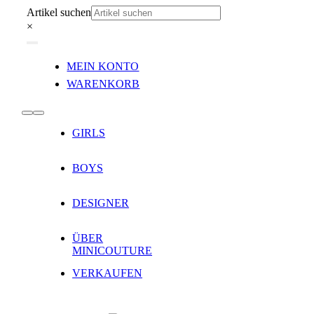
Zum
Artikel suchen
Inhalt
×
springen
Toggle
MEIN KONTO
Navigation
WARENKORB
Toggle
GIRLS
Navigation
BOYS
DESIGNER
ÜBER
MINICOUTURE
VERKAUFEN