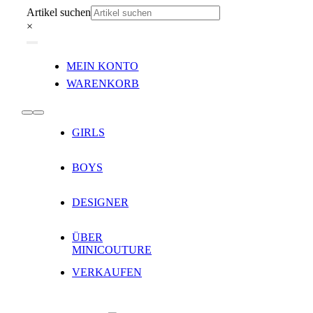
Zum
Artikel suchen
Inhalt
×
springen
Toggle
MEIN KONTO
Navigation
WARENKORB
Toggle
GIRLS
Navigation
BOYS
DESIGNER
ÜBER
MINICOUTURE
VERKAUFEN