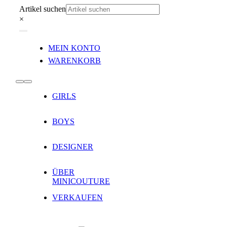
Zum
Artikel suchen
Inhalt
×
springen
Toggle
MEIN KONTO
Navigation
WARENKORB
Toggle
GIRLS
Navigation
BOYS
DESIGNER
ÜBER
MINICOUTURE
VERKAUFEN