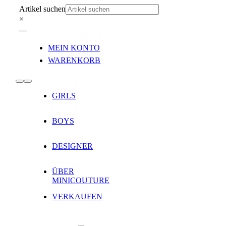
Zum
Artikel suchen
Inhalt
×
springen
Toggle
MEIN KONTO
Navigation
WARENKORB
Toggle
GIRLS
Navigation
BOYS
DESIGNER
ÜBER
MINICOUTURE
VERKAUFEN