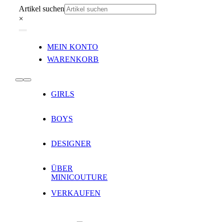
Zum
Artikel suchen
Inhalt
×
springen
Toggle
MEIN KONTO
Navigation
WARENKORB
Toggle
GIRLS
Navigation
BOYS
DESIGNER
ÜBER
MINICOUTURE
VERKAUFEN