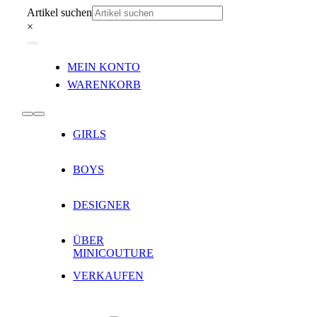
Zum
Artikel suchen
Inhalt
×
springen
Toggle
MEIN KONTO
Navigation
WARENKORB
Toggle
GIRLS
Navigation
BOYS
DESIGNER
ÜBER
MINICOUTURE
VERKAUFEN