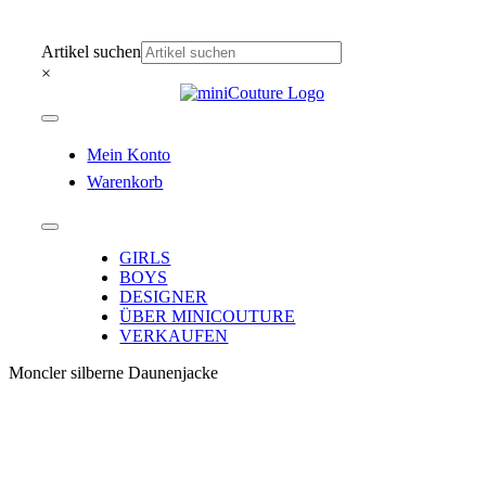
Zum
Inhalt
Artikel suchen
springen
×
Toggle
Navigation
Mein Konto
Warenkorb
Toggle
Navigation
GIRLS
BOYS
DESIGNER
ÜBER MINICOUTURE
VERKAUFEN
Moncler silberne Daunenjacke