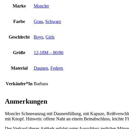
Marke
Moncler
Farbe
Grau
,
Schwarz
Geschlecht
Boys
,
Girls
Größe
12-18M – 80/86
Material
Daunen
,
Federn
Verkäufer*In
Barbara
Anmerkungen
Moncler Schneeanzug mit Daunenfüllung, mit Kapuze, Reißverschlus
mit Knopf. Hinweis: offene Naht an einem Beinabschluss, leichte F
Der Verkauf dieses Artikels erfolgt unter Ausschluss jeglicher Mäng