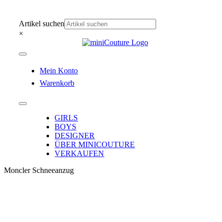
Zum
Inhalt
Artikel suchen
springen
×
Toggle
Navigation
Mein Konto
Warenkorb
Toggle
Navigation
GIRLS
BOYS
DESIGNER
ÜBER MINICOUTURE
VERKAUFEN
Moncler Schneeanzug