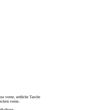
s vorne, seitliche Tasche
lecken vorne.
elhaftung.