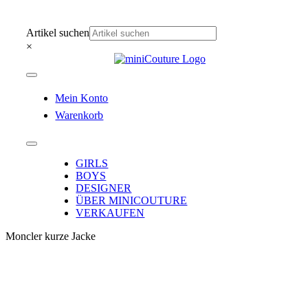
Zum
Inhalt
Artikel suchen
springen
×
Toggle
Navigation
Mein Konto
Warenkorb
Toggle
Navigation
GIRLS
BOYS
DESIGNER
ÜBER MINICOUTURE
VERKAUFEN
Moncler kurze Jacke