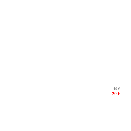
149 €
29 €