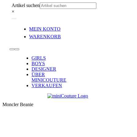
Zum
Artikel suchen
Inhalt
×
springen
Toggle
MEIN KONTO
Navigation
WARENKORB
Toggle
GIRLS
Navigation
BOYS
DESIGNER
ÜBER
MINICOUTURE
VERKAUFEN
Moncler Beanie