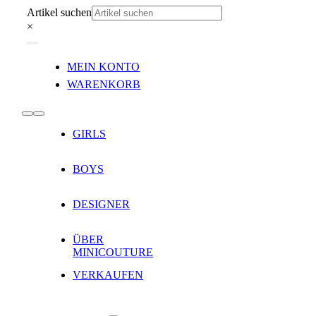
Zum
Artikel suchen
Inhalt
×
springen
Toggle
MEIN KONTO
Navigation
WARENKORB
Toggle
GIRLS
Navigation
BOYS
DESIGNER
ÜBER
MINICOUTURE
VERKAUFEN