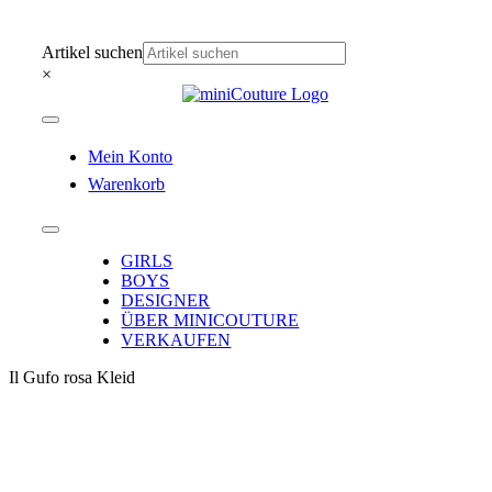
Zum
Inhalt
Artikel suchen
springen
×
Toggle
Navigation
Mein Konto
Warenkorb
Toggle
Navigation
GIRLS
BOYS
DESIGNER
ÜBER MINICOUTURE
VERKAUFEN
Il Gufo rosa Kleid