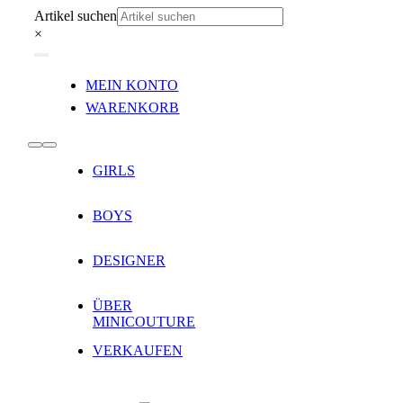
Zum
Artikel suchen
Inhalt
×
springen
Toggle
MEIN KONTO
Navigation
WARENKORB
Toggle
GIRLS
Navigation
BOYS
DESIGNER
ÜBER
MINICOUTURE
VERKAUFEN