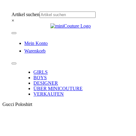
Zum
Inhalt
Artikel suchen
springen
×
Toggle
Navigation
Mein Konto
Warenkorb
Toggle
Navigation
GIRLS
BOYS
DESIGNER
ÜBER MINICOUTURE
VERKAUFEN
Gucci Poloshirt