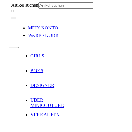
Zum
Artikel suchen
Inhalt
×
springen
Toggle
MEIN KONTO
Navigation
WARENKORB
Toggle
GIRLS
Navigation
BOYS
DESIGNER
ÜBER
MINICOUTURE
VERKAUFEN