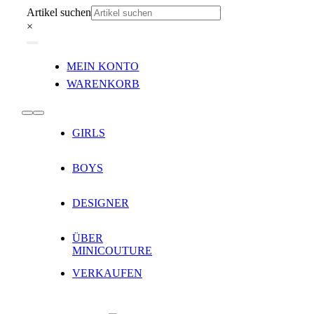
Zum
Artikel suchen
Inhalt
×
springen
Toggle
MEIN KONTO
Navigation
WARENKORB
Toggle
GIRLS
Navigation
BOYS
DESIGNER
ÜBER
MINICOUTURE
VERKAUFEN