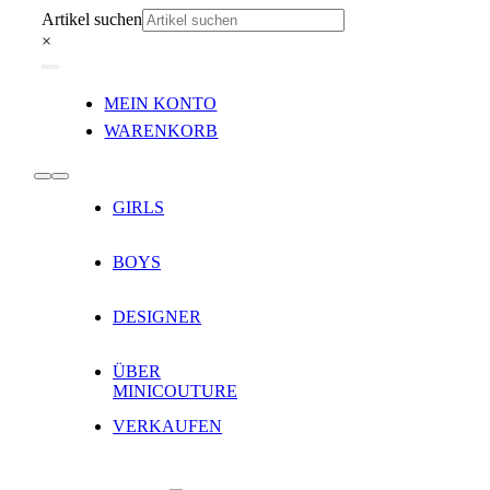
Zum
Artikel suchen
Inhalt
×
springen
Toggle
MEIN KONTO
Navigation
WARENKORB
Toggle
GIRLS
Navigation
BOYS
DESIGNER
ÜBER
MINICOUTURE
VERKAUFEN