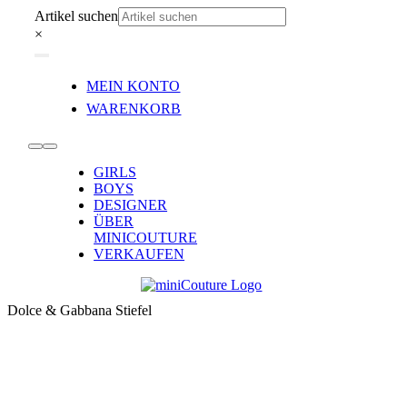
Zum
Artikel suchen
Inhalt
×
springen
Toggle
MEIN KONTO
Navigation
WARENKORB
Toggle
GIRLS
Navigation
BOYS
DESIGNER
ÜBER
MINICOUTURE
VERKAUFEN
Dolce & Gabbana Stiefel