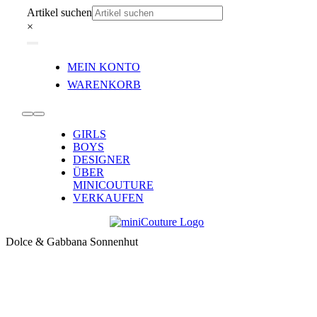
Zum
Artikel suchen
Inhalt
×
springen
Toggle
MEIN KONTO
Navigation
WARENKORB
Toggle
GIRLS
Navigation
BOYS
DESIGNER
ÜBER
MINICOUTURE
VERKAUFEN
Dolce & Gabbana Sonnenhut