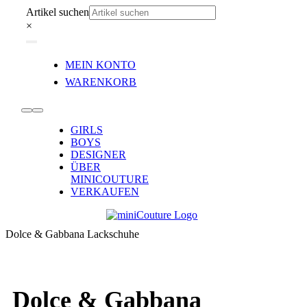
Zum
Artikel suchen
Inhalt
×
springen
Toggle
MEIN KONTO
Navigation
WARENKORB
Toggle
GIRLS
Navigation
BOYS
DESIGNER
ÜBER
MINICOUTURE
VERKAUFEN
Dolce & Gabbana Lackschuhe
Dolce & Gabbana