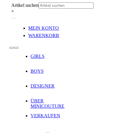
Zum
Artikel suchen
Inhalt
×
springen
Toggle
MEIN KONTO
Navigation
WARENKORB
Toggle
GIRLS
Navigation
BOYS
DESIGNER
ÜBER
MINICOUTURE
VERKAUFEN