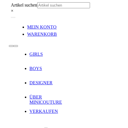
Zum
Artikel suchen
Inhalt
×
springen
Toggle
MEIN KONTO
Navigation
WARENKORB
Toggle
GIRLS
Navigation
BOYS
DESIGNER
ÜBER
MINICOUTURE
VERKAUFEN