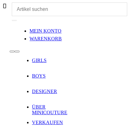
Zum
Inhalt
springen
Toggle
MEIN KONTO
Navigation
WARENKORB
Toggle
GIRLS
Navigation
BOYS
DESIGNER
ÜBER
MINICOUTURE
VERKAUFEN