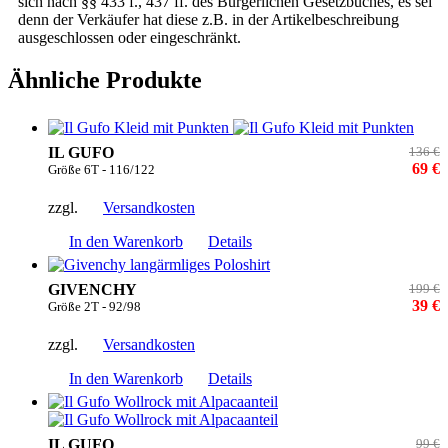
sich nach §§ 433 f., 437 ff. des Bürgerlichen Gesetzbuches, es sei
denn der Verkäufer hat diese z.B. in der Artikelbeschreibung
ausgeschlossen oder eingeschränkt.
Ähnliche Produkte
IL GUFO
136 €
69 €
Größe 6T - 116/122
zzgl.
Versandkosten
In den Warenkorb
Details
GIVENCHY
199 €
39 €
Größe 2T - 92/98
zzgl.
Versandkosten
In den Warenkorb
Details
IL GUFO
99 €