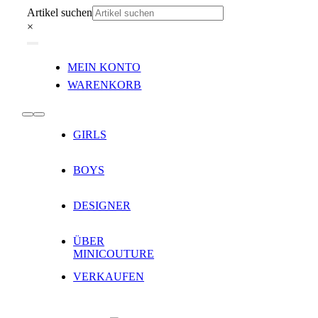
Zum
Artikel suchen
Inhalt
×
springen
Toggle
MEIN KONTO
Navigation
WARENKORB
Toggle
GIRLS
Navigation
BOYS
DESIGNER
ÜBER
MINICOUTURE
VERKAUFEN