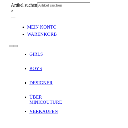
Zum
Artikel suchen
Inhalt
×
springen
Toggle
MEIN KONTO
Navigation
WARENKORB
Toggle
GIRLS
Navigation
BOYS
DESIGNER
ÜBER
MINICOUTURE
VERKAUFEN