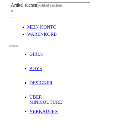
Zum
Artikel suchen
Inhalt
×
springen
Toggle
MEIN KONTO
Navigation
WARENKORB
Toggle
GIRLS
Navigation
BOYS
DESIGNER
ÜBER
MINICOUTURE
VERKAUFEN