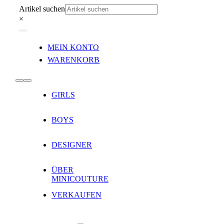
Zum
Artikel suchen
Inhalt
×
springen
Toggle
MEIN KONTO
Navigation
WARENKORB
Toggle
GIRLS
Navigation
BOYS
DESIGNER
ÜBER
MINICOUTURE
VERKAUFEN