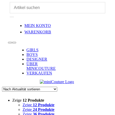
Zum
Inhalt
springen
Toggle
MEIN KONTO
Navigation
WARENKORB
Toggle
GIRLS
Navigation
BOYS
DESIGNER
ÜBER
MINICOUTURE
VERKAUFEN
Zeige
12 Produkte
Zeige
12 Produkte
Zeige
24 Produkte
Zeige
36 Produkte