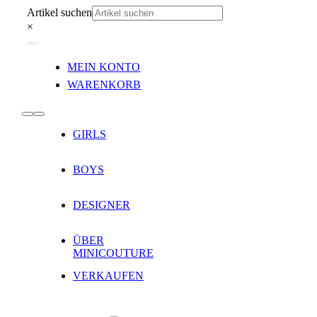
Zum
Artikel suchen
Inhalt
×
springen
Toggle
MEIN KONTO
Navigation
WARENKORB
Toggle
GIRLS
Navigation
BOYS
DESIGNER
ÜBER
MINICOUTURE
VERKAUFEN