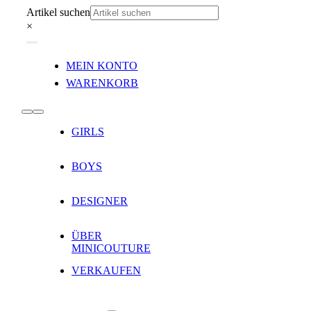
Zum
Artikel suchen
Inhalt
×
springen
Toggle
MEIN KONTO
Navigation
WARENKORB
Toggle
GIRLS
Navigation
BOYS
DESIGNER
ÜBER
MINICOUTURE
VERKAUFEN