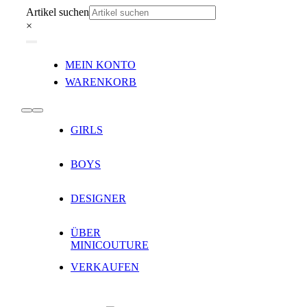
Zum
Artikel suchen
Inhalt
×
springen
Toggle
MEIN KONTO
Navigation
WARENKORB
Toggle
GIRLS
Navigation
BOYS
DESIGNER
ÜBER
MINICOUTURE
VERKAUFEN