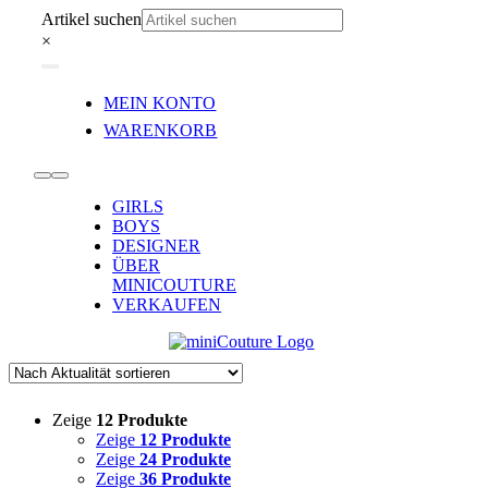
Zum
Artikel suchen
Inhalt
×
springen
Toggle
MEIN KONTO
Navigation
WARENKORB
Toggle
GIRLS
Navigation
BOYS
DESIGNER
ÜBER
MINICOUTURE
VERKAUFEN
Zeige
12 Produkte
Zeige
12 Produkte
Zeige
24 Produkte
Zeige
36 Produkte