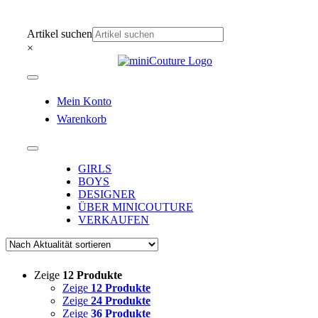
Zum
Inhalt
Artikel suchen
springen
×
Toggle
Navigation
Mein Konto
Warenkorb
Toggle
Navigation
GIRLS
BOYS
DESIGNER
ÜBER MINICOUTURE
VERKAUFEN
Zeige
12 Produkte
Zeige
12 Produkte
Zeige
24 Produkte
Zeige
36 Produkte