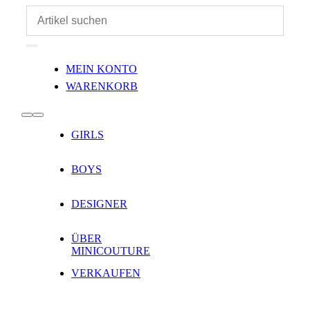
Zum
Inhalt
springen
Toggle
MEIN KONTO
Navigation
WARENKORB
Toggle
GIRLS
Navigation
BOYS
DESIGNER
ÜBER
MINICOUTURE
VERKAUFEN