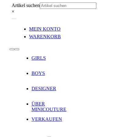
Zum
Artikel suchen
Inhalt
×
springen
Toggle
MEIN KONTO
Navigation
WARENKORB
Toggle
GIRLS
Navigation
BOYS
DESIGNER
ÜBER
MINICOUTURE
VERKAUFEN